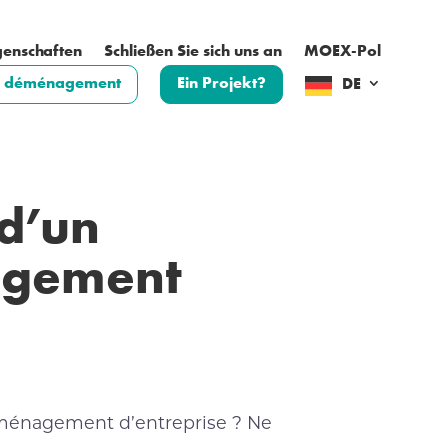
genschaften
Schließen Sie sich uns an
MOEX-Pol
nc déménagement
Ein Projekt?
DE
 d’un
gement
ménagement d’entreprise ? Ne