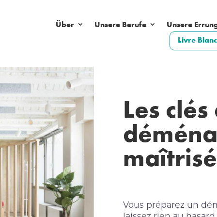
Über
Unsere Berufe
Unsere Errun
Livre Bla
Les clés
déména
maîtrisé
Vous préparez un dé
laissez rien au hasard.