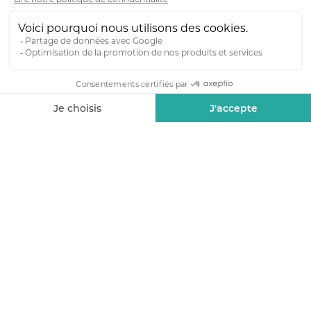
Nous rejoindre
Consultez nos offres ci-dessous ou envoyez nous
votre candidature spontanée accompagnée de
votre CV et d’une lettre de motivation à
infos@kreconcept.fr
Nous recherchons
Conducteur de Travaux
CDI
Architecte DPLG/DE – Chef de projet
CDI
Architecte d’intérieur – Chef de projet