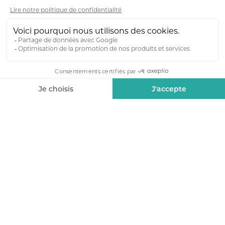
Únete a nosotros
Eche un vistazo a nuestras vacantes a
continuación o envíenos su candidatura
espontánea con su CV y una carta de
presentación a
infos@kreconcept.fr
Buscamos
Supervisor de obras
CONTRATO INDEFINIDO
Arquitecto DPLG/DE - Jefe de proyecto
CONTRATO INDEFINIDO