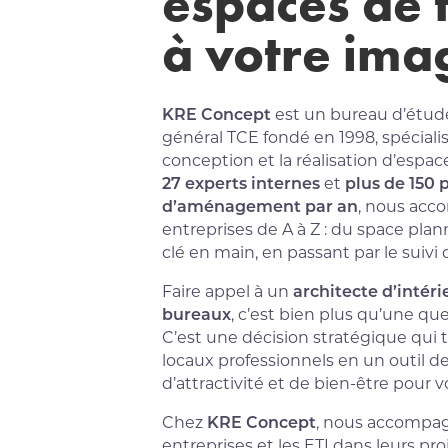
espaces de 
à votre ima
KRE Concept
est un bureau d’étud
général TCE fondé en 1998, spéciali
conception et la réalisation d’espace
27 experts internes
et
plus de 150 
d’aménagement par an
, nous acc
entreprises de A à Z : du space plann
clé en main, en passant par le suivi 
Faire appel à un
architecte d’intéri
bureaux
, c’est bien plus qu’une qu
C’est une décision stratégique qui 
locaux professionnels en un outil d
d’attractivité et de bien-être pour v
Chez
KRE Concept
, nous accompa
entreprises et les ETI dans leurs pro