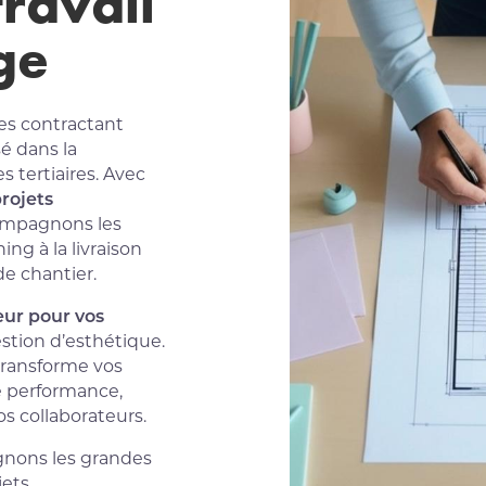
travail
ge
es contractant
sé dans la
s tertiaires. Avec
projets
ompagnons les
ing à la livraison
de chantier.
eur pour vos
estion d’esthétique.
transforme vos
e performance,
os collaborateurs.
gnons les grandes
jets