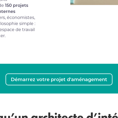
 de
150 projets
internes
rs, économistes,
losophie simple :
 espace de travail
er.
Démarrez votre projet d'aménagement
qu’un architecte d’int