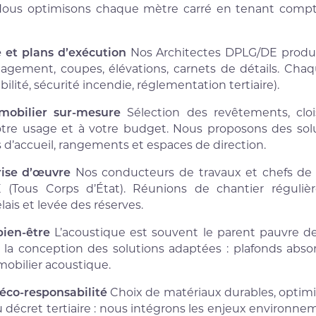
 Nous optimisons chaque mètre carré en tenant compt
 et plans d’exécution
Nos Architectes DPLG/DE produi
agement, coupes, élévations, carnets de détails. Ch
lité, sécurité incendie, réglementation tertiaire).
mobilier sur-mesure
Sélection des revêtements, cloi
otre usage et à votre budget. Nous proposons des sol
s d’accueil, rangements et espaces de direction.
rise d’œuvre
Nos conducteurs de travaux et chefs de p
(Tous Corps d’État). Réunions de chantier régulière
ais et levée des réserves.
bien-être
L’acoustique est souvent le parent pauvre d
 la conception des solutions adaptées : plafonds absor
mobilier acoustique.
co-responsabilité
Choix de matériaux durables, optim
 décret tertiaire : nous intégrons les enjeux environ