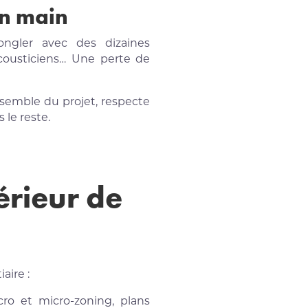
en main
ngler avec des dizaines
 acousticiens… Une perte de
nsemble du projet, respecte
 le reste.
térieur de
aire :
ro et micro-zoning, plans